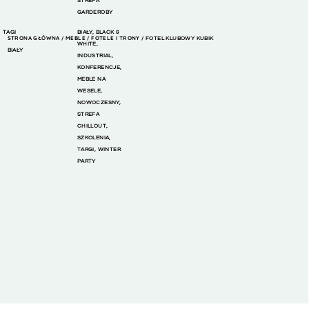
STREFA
GARDEROBY
TAGI
BIAŁY
,
BLACK &
STRONA GŁÓWNA
MEBLE
FOTELE I TRONY
/
/
/ FOTEL KLUBOWY KUBIK
WHITE
,
BIAŁY
INDUSTRIAL
,
KONFERENCJE
,
MEBLE NA
WESELE
,
NOWOCZESNY
,
STREFA
CHILLOUT
,
SZKOLENIA
,
TARGI
,
WINTER
PARTY