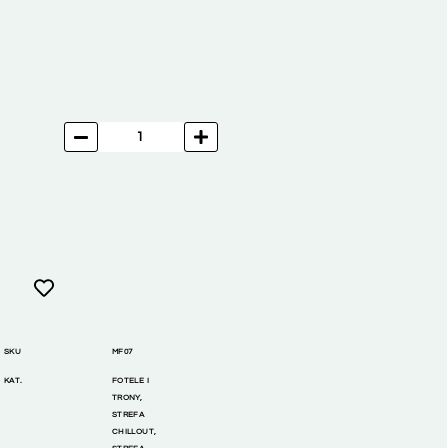
SKU
MF07
KAT.
FOTELE I
TRONY
,
STREFA
CHILLOUT
,