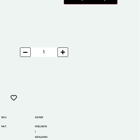
SKU
DZK05
KAT.
KIELISZKI
I
SZKLANKI