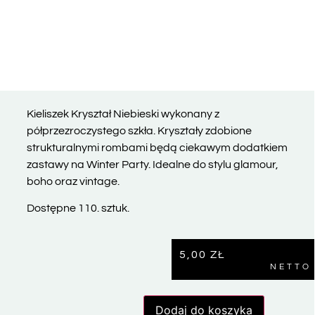
Kieliszek Kryształ Niebieski wykonany z
półprzezroczystego szkła. Kryształy zdobione
strukturalnymi rombami będą ciekawym dodatkiem
zastawy na Winter Party. Idealne do stylu glamour,
boho oraz vintage.
Dostępne 110. sztuk.
5,00
ZŁ
NETTO
Dodaj do koszyka