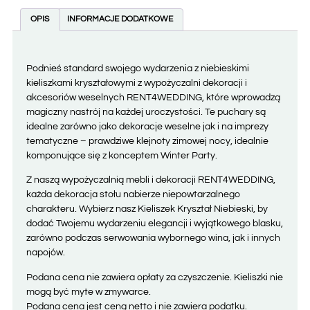
OPIS
INFORMACJE DODATKOWE
Podnieś standard swojego wydarzenia z niebieskimi
kieliszkami kryształowymi z wypożyczalni dekoracji i
akcesoriów weselnych RENT4WEDDING, które wprowadzą
magiczny nastrój na każdej uroczystości. Te puchary są
idealne zarówno jako dekoracje weselne jak i na imprezy
tematyczne – prawdziwe klejnoty zimowej nocy, idealnie
komponujące się z konceptem Winter Party.
Z naszą wypożyczalnią mebli i dekoracji RENT4WEDDING,
każda dekoracja stołu nabierze niepowtarzalnego
charakteru. Wybierz nasz Kieliszek Kryształ Niebieski, by
dodać Twojemu wydarzeniu elegancji i wyjątkowego blasku,
zarówno podczas serwowania wybornego wina, jak i innych
napojów.
Podana cena nie zawiera opłaty za czyszczenie. Kieliszki nie
mogą być myte w zmywarce.
Podana cena jest ceną netto i nie zawiera podatku.