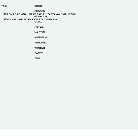
TAGI
BOHO
,
FROZEN
,
STRONA GŁÓWNA
DEKORACJE
ZASTAWA
KIELISZKI I
/
/
/
GLAMOUR
,
SZKLANKI
/ KIELISZEK KRYSZTAŁ NIEBIESKI
LATO
,
MORZE
,
NA STÓŁ
,
NIEBIESKI
,
VINTAGE
,
WINTER
PARTY
,
ZIMA