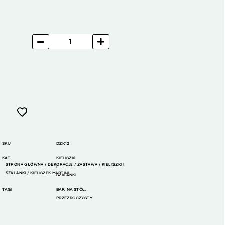
SKU
DZK12
KAT.
KIELISZKI
STRONA GŁÓWNA
DEKORACJE
ZASTAWA
KIELISZKI I
/
/
/
I
SZKLANKI
/ KIELISZEK MARTINI
SZKLANKI
TAGI
BAR
,
NA STÓŁ
,
PRZEZROCZYSTY