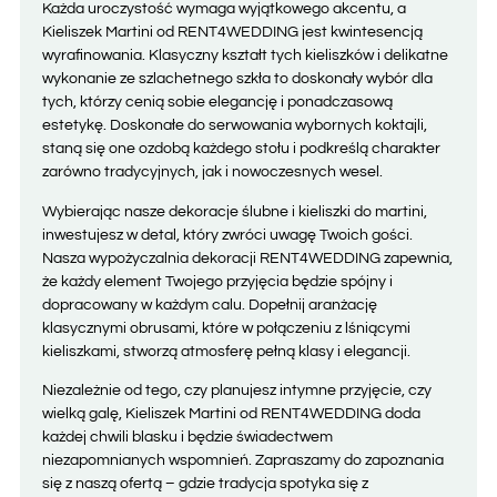
Każda uroczystość wymaga wyjątkowego akcentu, a
Kieliszek Martini od RENT4WEDDING jest kwintesencją
wyrafinowania. Klasyczny kształt tych kieliszków i delikatne
wykonanie ze szlachetnego szkła to doskonały wybór dla
tych, którzy cenią sobie elegancję i ponadczasową
estetykę. Doskonałe do serwowania wybornych koktajli,
staną się one ozdobą każdego stołu i podkreślą charakter
zarówno tradycyjnych, jak i nowoczesnych wesel.
Wybierając nasze dekoracje ślubne i kieliszki do martini,
inwestujesz w detal, który zwróci uwagę Twoich gości.
Nasza wypożyczalnia dekoracji RENT4WEDDING zapewnia,
że każdy element Twojego przyjęcia będzie spójny i
dopracowany w każdym calu. Dopełnij aranżację
klasycznymi obrusami, które w połączeniu z lśniącymi
kieliszkami, stworzą atmosferę pełną klasy i elegancji.
Niezależnie od tego, czy planujesz intymne przyjęcie, czy
wielką galę, Kieliszek Martini od RENT4WEDDING doda
każdej chwili blasku i będzie świadectwem
niezapomnianych wspomnień. Zapraszamy do zapoznania
się z naszą ofertą – gdzie tradycja spotyka się z