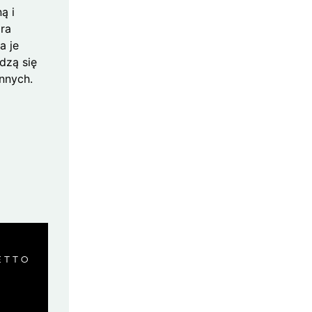
ą i
ra
a je
dzą się
innych.
ETTO