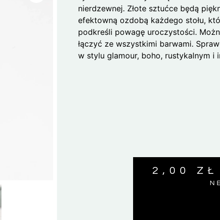
nierdzewnej. Złote sztućce będą piękn
efektowną ozdobą każdego stołu, któ
podkreśli powagę uroczystości. Możn
łączyć ze wszystkimi barwami. Spraw
w stylu glamour, boho, rustykalnym i 
2,00
ZŁ
N