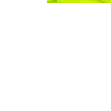
OBRUS NEON
KANARKOWY –
KWADRATOWY
45,00
zł
DODAJ
 WROCŁAW