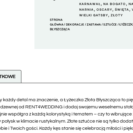
,
,
KARNAWAŁ
NA BOGATO
N
,
,
,
NARNIA
OSCARY
ŚWIĘTA
,
WIELKI GATSBY
ZŁOTY
STRONA
GŁÓWNA
DEKORACJE
ZASTAWA
SZTUĆCE
/
/
/
/ ŁYŻECZK
BŁYSZCZĄCA
ATKOWE
y każdy detal ma znaczenie, a Łyżeczka Złota Błyszcząca to pię
nierdzewnej od RENT4WEDDING i dodaj swojemu weselnemu stołow
ie współgra z każdą kolorystyką i tematem – czy to wibrujące z
 połysk w klimacie rustykalnym. Złote sztućce nie są tylko doda
e i Twoich gości. Każdy kęs stanie się celebracją miłości i pięk