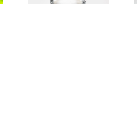
SREBRNY TRON DUŻY
550,00
zł
DODAJ
REGULAMIN & R.O.D.O