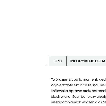
OPIS
INFORMACJE DOD
Twój dzień ślubu to moment, kied
Wybierz złote sztućce ze stali 
królewska oprawa stołu harmonijn
blask w aranżacji boho czy ciepły
niezapomnianych wrażeń dla Ciebi