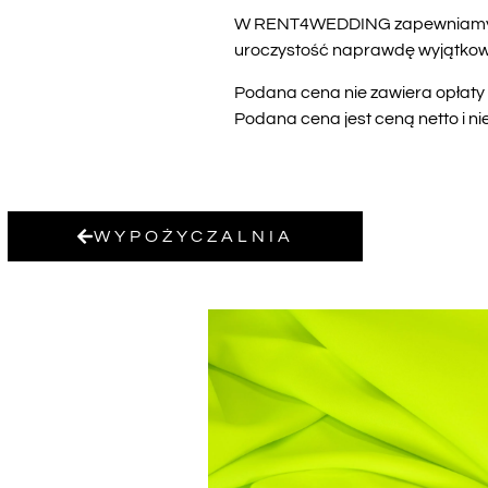
W RENT4WEDDING zapewniamy nie 
uroczystość naprawdę wyjątkow
Podana cena nie zawiera opłaty
Podana cena jest ceną netto i ni
WYPOŻYCZALNIA