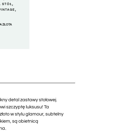
,
A STÓŁ
,
VINTAGE
A ZŁOTA
kny detal zastawy stołowej.
i szczyptę luksusu! Ta
łoto w stylu glamour, subtelny
tkiem, są obietnicą
na.