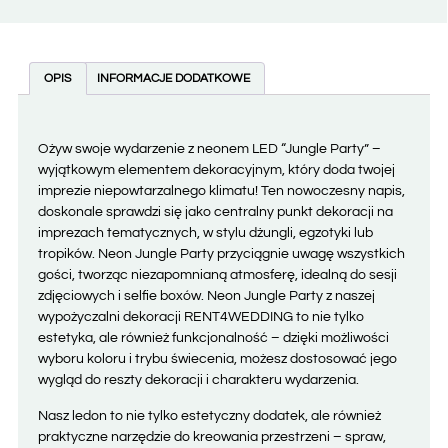
OPIS
INFORMACJE DODATKOWE
Ożyw swoje wydarzenie z neonem LED “Jungle Party” –
wyjątkowym elementem dekoracyjnym, który doda twojej
imprezie niepowtarzalnego klimatu! Ten nowoczesny napis,
doskonale sprawdzi się jako centralny punkt dekoracji na
imprezach tematycznych, w stylu dżungli, egzotyki lub
tropików. Neon Jungle Party przyciągnie uwagę wszystkich
gości, tworząc niezapomnianą atmosferę, idealną do sesji
zdjęciowych i selfie boxów. Neon Jungle Party z naszej
wypożyczalni dekoracji RENT4WEDDING to nie tylko
estetyka, ale również funkcjonalność – dzięki możliwości
wyboru koloru i trybu świecenia, możesz dostosować jego
wygląd do reszty dekoracji i charakteru wydarzenia.
Nasz ledon to nie tylko estetyczny dodatek, ale również
praktyczne narzędzie do kreowania przestrzeni – spraw,