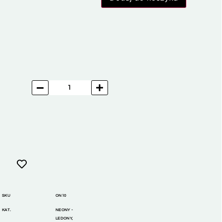
SKU
ON10
KAT.
NEONY -
LEDONY
,