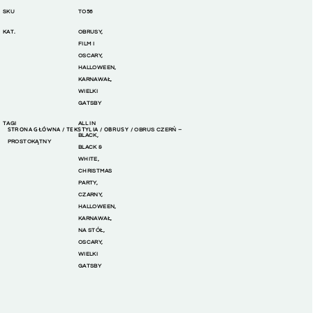
SKU
TO56
KAT.
OBRUSY
,
FILM I
OSCARY
,
HALLOWEEN
,
KARNAWAŁ
,
WIELKI
GATSBY
TAGI
ALL IN
STRONA GŁÓWNA
TEKSTYLIA
OBRUSY
/
/
/ OBRUS CZERŃ –
BLACK
,
PROSTOKĄTNY
BLACK &
WHITE
,
CHRISTMAS
PARTY
,
CZARNY
,
HALLOWEEN
,
KARNAWAŁ
,
NA STÓŁ
,
OSCARY
,
WIELKI
GATSBY