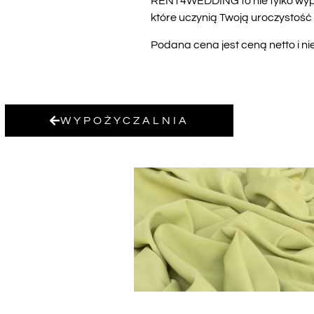
RENT4WEDDING to nie tylko wypoż
które uczynią Twoją uroczysto
Podana cena jest ceną netto i ni
WYPOŻYCZALNIA