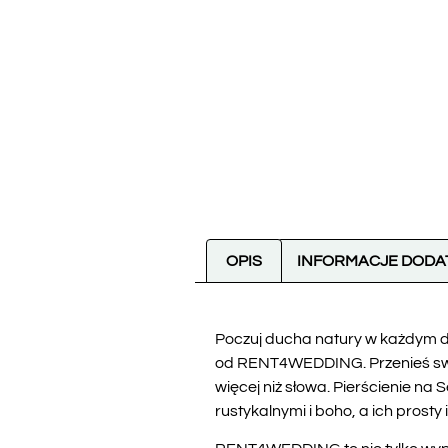
OPIS
INFORMACJE DOD
Poczuj ducha natury w każdym de
od RENT4WEDDING. Przenieś swoic
więcej niż słowa. Pierścienie na
rustykalnymi i boho, a ich prost