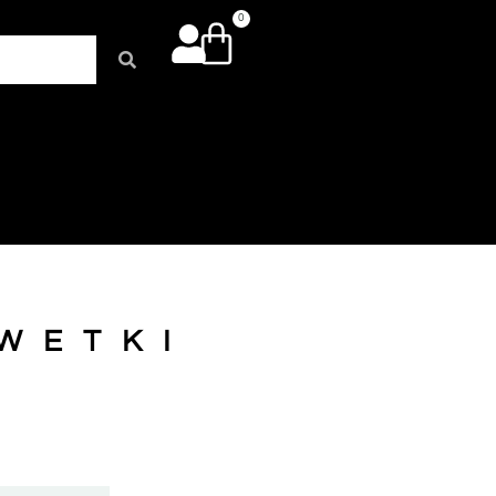
0
RWETKI