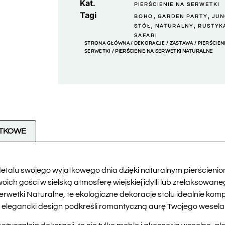
Kat.
PIERŚCIENIE NA SERWETKI
Tagi
,
,
BOHO
GARDEN PARTY
JUN
,
,
STÓŁ
NATURALNY
RUSTYK
SAFARI
STRONA GŁÓWNA
DEKORACJE
ZASTAWA
PIERŚCIEN
/
/
/
SERWETKI
/ PIERŚCIENIE NA SERWETKI NATURALNE
ATKOWE
talu swojego wyjątkowego dnia dzięki naturalnym pierścieniom
h gości w sielską atmosferę wiejskiej idylli lub zrelaksowan
 Serwetki Naturalne, te ekologiczne dekoracje stołu idealnie kom
y i elegancki design podkreśli romantyczną aurę Twojego wesela