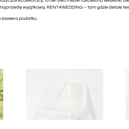
yczalnia dekoracji, to nie tylko meble i akcesoria weselne, a
ść naprawdę wyjątkową. RENT4WEDDING – tam gdzie detale two
e zawiera podatku.