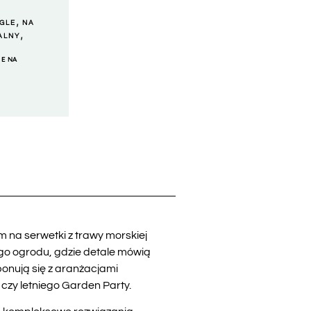
,
GLE
NA
,
ALNY
IE NA
 na serwetki z trawy morskiej
ego ogrodu, gdzie detale mówią
ponują się z aranżacjami
 czy letniego Garden Party.