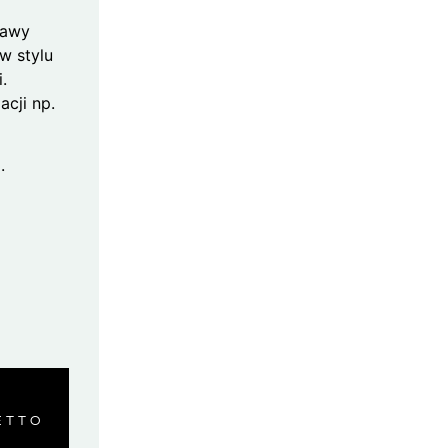
trawy
 w stylu
i.
acji np.
.
ETTO