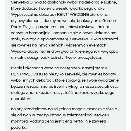
Serwetka Oliwka to doskonały wybór na dekoracje ślubne,
które dodadzą Twojemu weselu wyjątkowego uroku.
Wypożyczalnia dekoracji RENT4WEDDING oferuje ten
stylowy element, idealny na wesela, bankiety oraz Garden
Party. Dzięki zgaszonemu odcieniowi oliwkowej zieleni,
serwetka harmonijnie komponuje się z innymi dekoracjami
stołu, tworząc ciepłą atmosferę. Serwetka Oliwka sprawdzi
się również na innych letnich i wiosennych eventach.
Wysoka jakość materiałów gwarantuje elegancki wygląd, a
unikalny design podkreśli styl Twojej uroczystości.
Meble i akcesoria weselne dostępne w naszej ofercie
RENT4WEDDING to nie tylko serwetki, ale również bogaty
wybór innych dekoracji, które sprawią, że Twoje wydarzenie
będzie niezapomniane. Event styling to nasza specjalność,
dlatego z nami każda uroczystość nabierze wyjątkowego
charakteru.
Kolory przedmiotów na zdjęciach mogą nieznacznie różnić
się od tych w rzeczywistości w zależności od ustawień
monitora. Podana cena jest ceną netto i nie zawiera
podatku.