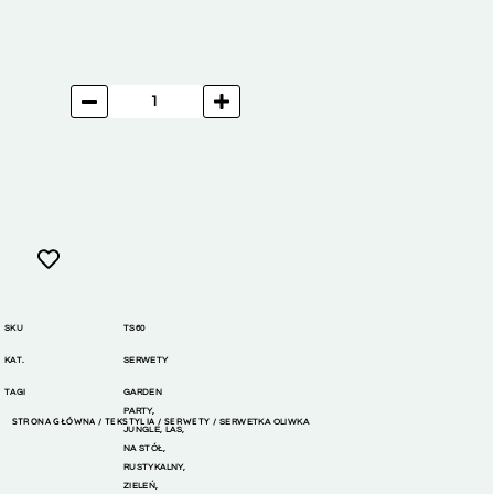
SKU
TS60
KAT.
SERWETY
TAGI
GARDEN
PARTY
,
STRONA GŁÓWNA
TEKSTYLIA
SERWETY
/
/
/ SERWETKA OLIWKA
JUNGLE
,
LAS
,
NA STÓŁ
,
RUSTYKALNY
,
ZIELEŃ
,