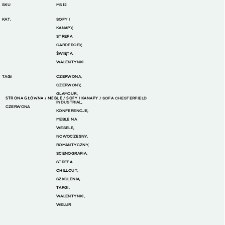
SKU
MS12
KAT.
SOFY I
KANAPY
,
STREFA
GARDEROBY
,
ŚWIĘTA
,
WALENTYNKI
TAGI
CZERWONA
,
CZERWONY
,
GLAMOUR
,
STRONA GŁÓWNA
MEBLE
SOFY I KANAPY
/
/
/ SOFA CHESTERFIELD
INDUSTRIAL
,
CZERWONA
KONFERENCJE
,
MEBLE NA
WESELE
,
NOWOCZESNY
,
ROMANTYCZNY
,
SCENOGRAFIA
,
STREFA
CHILLOUT
,
SZKOLENIA
,
TARGI
,
WALENTYNKI
,
WELUR