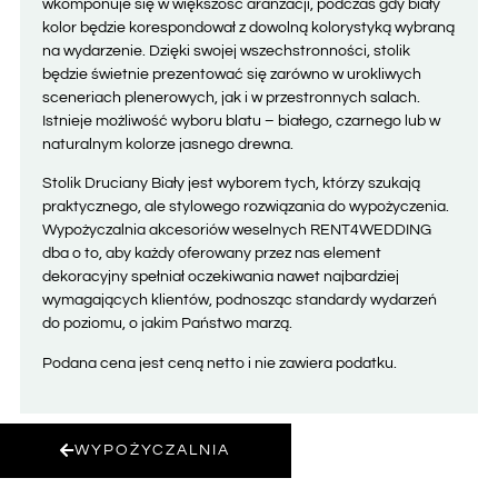
wkomponuje się w większość aranżacji, podczas gdy biały
kolor będzie korespondował z dowolną kolorystyką wybraną
na wydarzenie. Dzięki swojej wszechstronności, stolik
będzie świetnie prezentować się zarówno w urokliwych
sceneriach plenerowych, jak i w przestronnych salach.
Istnieje możliwość wyboru blatu – białego, czarnego lub w
naturalnym kolorze jasnego drewna.
Stolik Druciany Biały jest wyborem tych, którzy szukają
praktycznego, ale stylowego rozwiązania do wypożyczenia.
Wypożyczalnia akcesoriów weselnych RENT4WEDDING
dba o to, aby każdy oferowany przez nas element
dekoracyjny spełniał oczekiwania nawet najbardziej
wymagających klientów, podnosząc standardy wydarzeń
do poziomu, o jakim Państwo marzą.
Podana cena jest ceną netto i nie zawiera podatku.
WYPOŻYCZALNIA