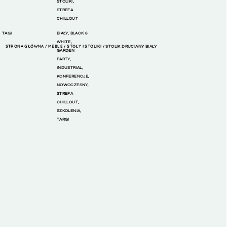
STOLIKI
,
STREFA
CHILLOUT
TAGI
BIAŁY
,
BLACK &
WHITE
,
STRONA GŁÓWNA
MEBLE
STOŁY I STOLIKI
/
/
/ STOLIK DRUCIANY BIAŁY
GARDEN
PARTY
,
INDUSTRIAL
,
KONFERENCJE
,
NOWOCZESNY
,
STREFA
CHILLOUT
,
SZKOLENIA
,
TARGI