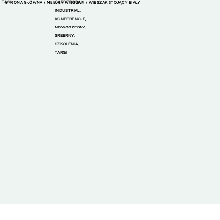
TAGI
STRONA GŁÓWNA
MEBLE
GARDEROBA
WIESZAKI
,
/
/
/ WIESZAK STOJĄCY BIAŁY
INDUSTRIAL
,
KONFERENCJE
,
NOWOCZESNY
,
SREBRNY
,
SZKOLENIA
,
TARGI