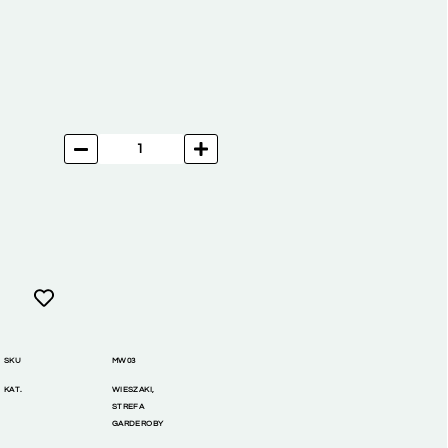
SKU
MW03
KAT.
WIESZAKI
,
STREFA
GARDEROBY