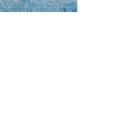
ORYZONT KRAINA LODU
1000,00
zł
DODAJ