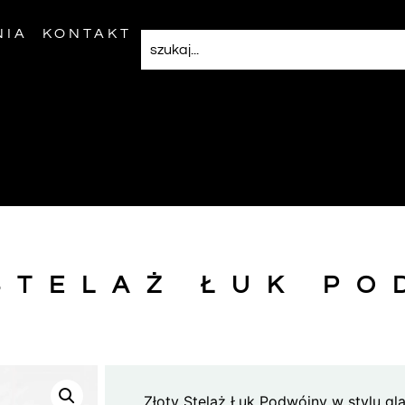
NIA
KONTAKT
STELAŻ ŁUK P
Złoty Stelaż Łuk Podwójny w stylu gl