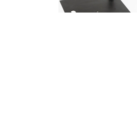
SYSTEM PIPE AND DRA
PODSTAWA
30,00
zł
DODAJ