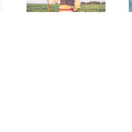
PE
HORYZONT KRAJOBRAZ
H
WIEŚ ROLNIK
600,00
zł
DODAJ