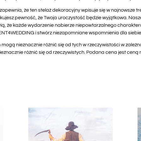
apewnia, że ten stelaż dekoracyjny wpisuje się w najnowsze 
skujesz pewność, że Twoja uroczystość będzie wyjątkowa. Nasze
ią, że każde wydarzenie nabierze niepowtarzalnego charakteru.
RENT4WEDDING i stwórz niezapomniane wspomnienia dla siebie i
mogą nieznacznie różnić się od tych w rzeczywistości w zależn
znacznie różnić się od rzeczywistych. Podana cena jest ceną ne