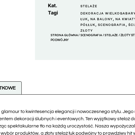
Kat.
STELAŻE
Tagi
DEKORACJA WIELKOGABAR
,
,
ŁUK
NA BALONY
NA KWIAT
,
,
PÓŁŁUK
SCENOGRAFIA
ŚC
ZŁOTY
STRONA GŁÓWNA
SCENOGRAFIA
STELAŻE
/
/
/ ZŁOTY S
PODWÓJNY
ATKOWE
 glamour to kwintesencja elegancji i nowoczesnego stylu. Jego so
entem dekoracji ślubnych i eventowych. Ten wyjątkowy stelaż d
orząc spektakularne tło na każdą uroczystość. Nasza wypożycza
bór produktów, a złoty stelaż łuk podwójny to prawdziwy hit 