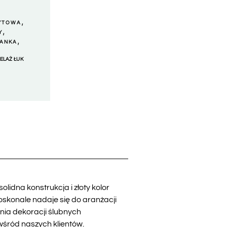
,
YTOWA
,
Y
,
IANKA
TELAŻ ŁUK
lidna konstrukcja i złoty kolor
oskonale nadaje się do aranżacji
lnia dekoracji ślubnych
wśród naszych klientów.