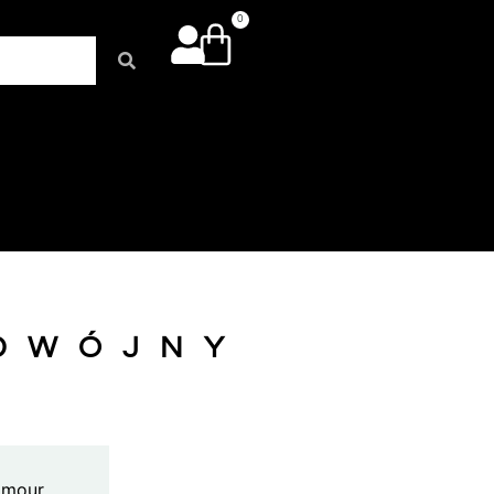
0
ODWÓJNY
amour.