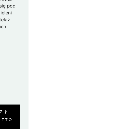
się pod
ieleni
telaż
ich
ZŁ
ETTO