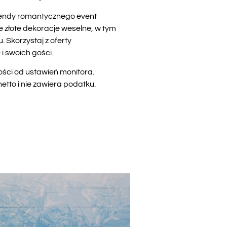
trendy romantycznego event
 złote dekoracje weselne, w tym
 Skorzystaj z oferty
 swoich gości.
ości od ustawień monitora.
tto i nie zawiera podatku.