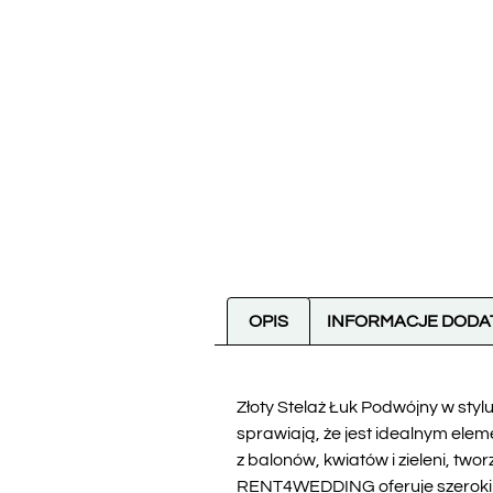
OPIS
INFORMACJE DOD
Złoty Stelaż Łuk Podwójny w stylu
sprawiają, że jest idealnym elem
z balonów, kwiatów i zieleni, tw
RENT4WEDDING oferuje szeroki wy