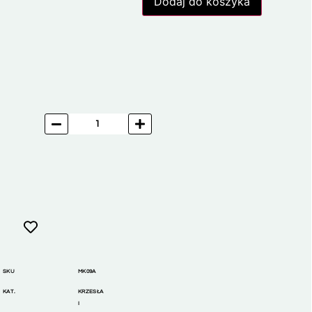
Dodaj do koszyka
SKU
MK09A
KAT.
KRZESŁA
I