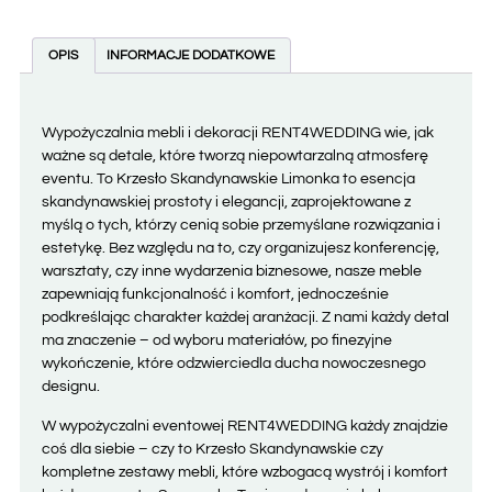
OPIS
INFORMACJE DODATKOWE
Wypożyczalnia mebli i dekoracji RENT4WEDDING wie, jak
ważne są detale, które tworzą niepowtarzalną atmosferę
eventu. To Krzesło Skandynawskie Limonka to esencja
skandynawskiej prostoty i elegancji, zaprojektowane z
myślą o tych, którzy cenią sobie przemyślane rozwiązania i
estetykę. Bez względu na to, czy organizujesz konferencję,
warsztaty, czy inne wydarzenia biznesowe, nasze meble
zapewniają funkcjonalność i komfort, jednocześnie
podkreślając charakter każdej aranżacji. Z nami każdy detal
ma znaczenie – od wyboru materiałów, po finezyjne
wykończenie, które odzwierciedla ducha nowoczesnego
designu.
W wypożyczalni eventowej RENT4WEDDING każdy znajdzie
coś dla siebie – czy to Krzesło Skandynawskie czy
kompletne zestawy mebli, które wzbogacą wystrój i komfort