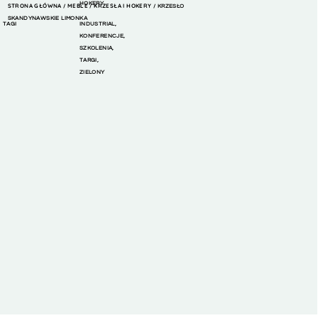
HOKERY
STRONA GŁÓWNA
MEBLE
KRZESŁA I HOKERY
/
/
/ KRZESŁO
SKANDYNAWSKIE LIMONKA
TAGI
INDUSTRIAL
,
KONFERENCJE
,
SZKOLENIA
,
TARGI
,
ZIELONY