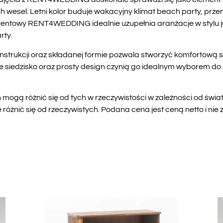
h wesel. Letni kolor buduje wakacyjny klimat beach party, przen
 eventowy RENT4WEDDING idealnie uzupełnia aranżacje w stylu jun
rty.
onstrukcji oraz składanej formie pozwala stworzyć komfortową s
siedzisko oraz prosty design czynią go idealnym wyborem do d
mogą różnić się od tych w rzeczywistości w zależności od świa
óżnić się od rzeczywistych. Podana cena jest ceną netto i nie