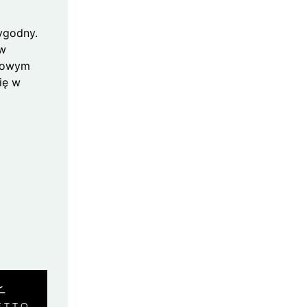
wygodny.
 w
odowym
ię w
Ł
ETTO