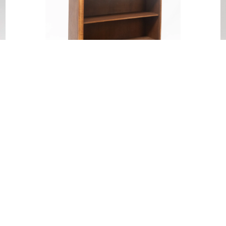
E
STARY KREDENS RETRO –
NADSTAWKA
150,00
zł
DODAJ