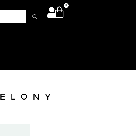
0
IELONY