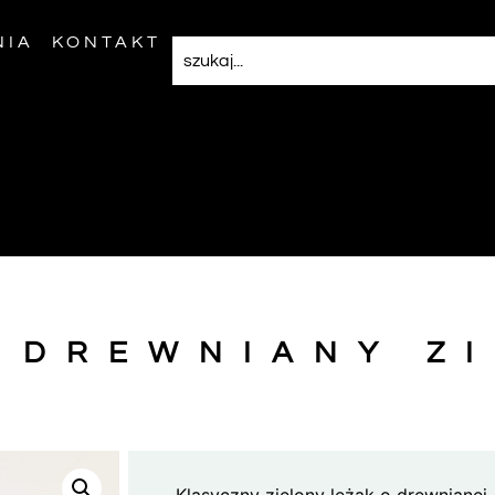
NIA
KONTAKT
 DREWNIANY Z
Klasyczny zielony leżak o drewnianej