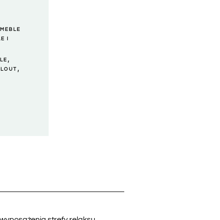
,
MEBLE
E I
,
LE
,
LLOUT
wyposażenia strefy relaksu