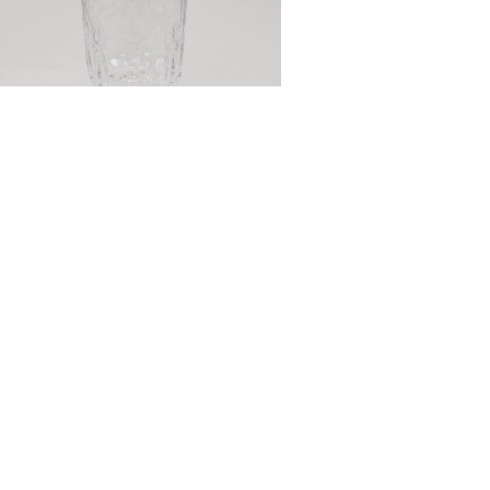
KIELISZEK KRYSZTAŁ
BEZBARWNY
5,00
zł
DODAJ