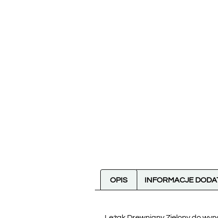
OPIS
INFORMACJE DOD
Leżak Drewniany Zielony do wyn