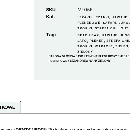
SKU
ML05E
Kat.
,
LEŻAKI I LEŻANKI
HAWAJE
,
PLENEROWE
SAFARI, JUNGL
,
TROPIKI
STREFA CHILLOUT
Tagi
,
,
BEACH BAR
HAWAJE
JUNG
,
,
LATO
PLENER
STREFA CHI
,
,
,
TROPIKI
WAKACJE
ZIELEŃ
ZIELONY
STRONA GŁÓWNA
ASORTYMENT PLENEROWY
MEBLE
/
/
PLENEROWE
/ LEŻAK DREWNIANY ZIELONY
ATKOWE
ajęcia z RENT4WEDDING doskonale sprawdzi się jako element 