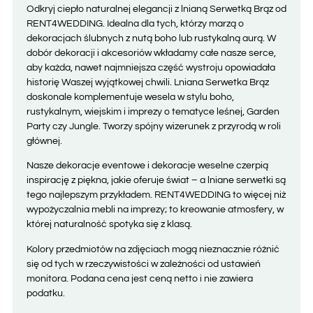
Odkryj ciepło naturalnej elegancji z lnianą Serwetką Brąz od
RENT4WEDDING. Idealna dla tych, którzy marzą o
dekoracjach ślubnych z nutą boho lub rustykalną aurą. W
dobór dekoracji i akcesoriów wkładamy całe nasze serce,
aby każda, nawet najmniejsza część wystroju opowiadała
historię Waszej wyjątkowej chwili. Lniana Serwetka Brąz
doskonale komplementuje wesela w stylu boho,
rustykalnym, wiejskim i imprezy o tematyce leśnej, Garden
Party czy Jungle. Tworzy spójny wizerunek z przyrodą w roli
głównej.
Nasze dekoracje eventowe i dekoracje weselne czerpią
inspirację z piękna, jakie oferuje świat – a lniane serwetki są
tego najlepszym przykładem. RENT4WEDDING to więcej niż
wypożyczalnia mebli na imprezy; to kreowanie atmosfery, w
której naturalność spotyka się z klasą.
Kolory przedmiotów na zdjęciach mogą nieznacznie różnić
się od tych w rzeczywistości w zależności od ustawień
monitora. Podana cena jest ceną netto i nie zawiera
podatku.