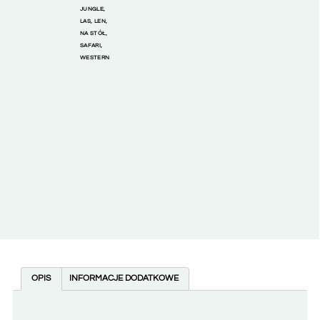
JUNGLE
,
LAS
,
LEN
,
NA STÓŁ
,
SAFARI
,
WESTERN
OPIS
INFORMACJE DODATKOWE