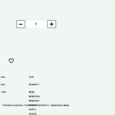
SKU
TS57
KAT.
SERWETY
TAGI
BRĄZ
,
BRĄZOWA
,
BRĄZOWY
,
STRONA GŁÓWNA
TEKSTYLIA
GARDEN
SERWETY
/
/
/ SERWETKA BRĄZ
PARTY
,
JESIEŃ
,