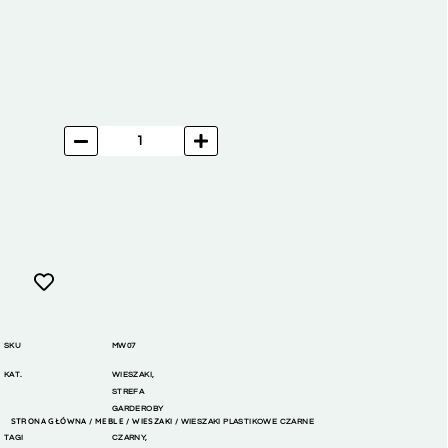
SKU
MW07
KAT.
WIESZAKI
,
STREFA
GARDEROBY
STRONA GŁÓWNA
MEBLE
WIESZAKI
/
/
/ WIESZAKI PLASTIKOWE CZARNE
TAGI
CZARNY
,