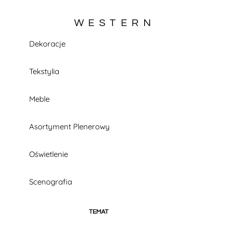
WESTERN
Dekoracje
KATALOG W TRAKCIE BUDOWY
Tekstylia
Meble
Asortyment Plenerowy
Oświetlenie
Scenografia
TEMAT
Alicja w Krainie Czarów